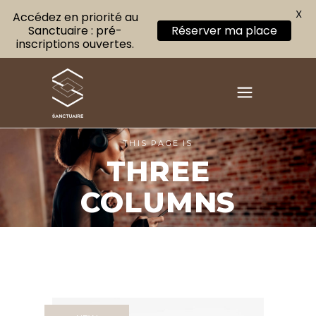
X
Accédez en priorité au
Sanctuaire : pré-
Réserver ma place
inscriptions ouvertes.
THIS PAGE IS
THREE
COLUMNS