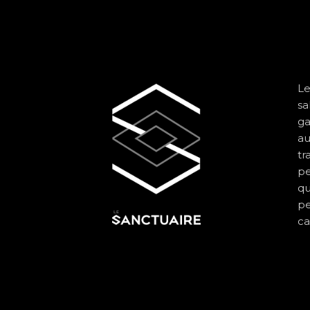
Le
sa
ga
au
tr
pe
qu
pe
ca