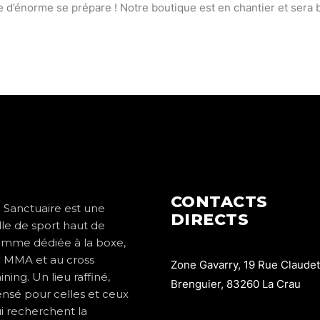
d’énorme se prépare ! Notre boutique est en chantier et sera b
CONTACTS
 Sanctuaire est une
DIRECTS
lle de sport haut de
mme dédiée à la boxe,
 MMA et au cross
Zone Gavarry, 19 Rue Claudet
aining. Un lieu raffiné,
Brenguier, 83260 La Crau
nsé pour celles et ceux
i recherchent la