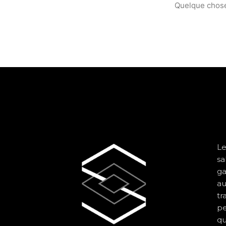
Quelque chose 
Le
sa
ga
au
tr
pe
qu