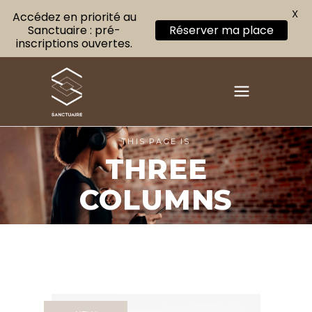
X
Accédez en priorité au
Sanctuaire : pré-
Réserver ma place
inscriptions ouvertes.
THIS PAGE IS
THREE
COLUMNS