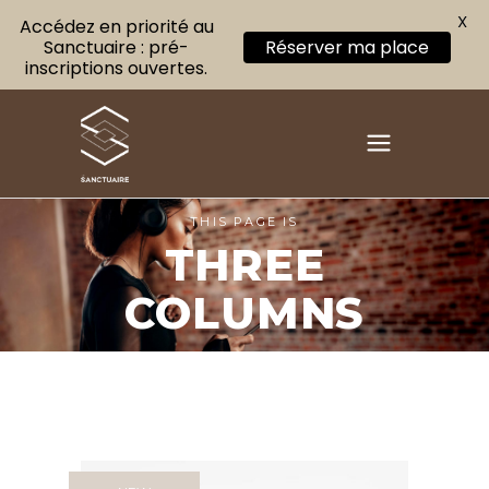
X
Accédez en priorité au
Sanctuaire : pré-
Réserver ma place
inscriptions ouvertes.
THIS PAGE IS
THREE
COLUMNS