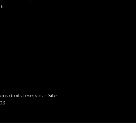
fr
s droits réservés. –
Site
103