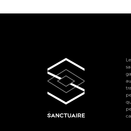
Le
sa
ga
au
tr
pe
qu
pe
ca