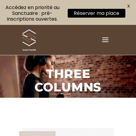
X
Accédez en priorité au
Sanctuaire : pré-
Réserver ma place
inscriptions ouvertes.
THIS PAGE IS
THREE
COLUMNS