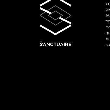
sa
ga
au
tr
pe
qu
pe
ca