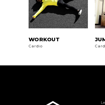
WORKOUT
JU
Cardio
Card
Le