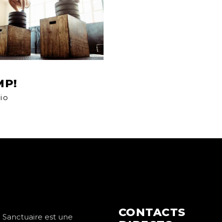
MP!
io
CONTACTS
 Sanctuaire est une