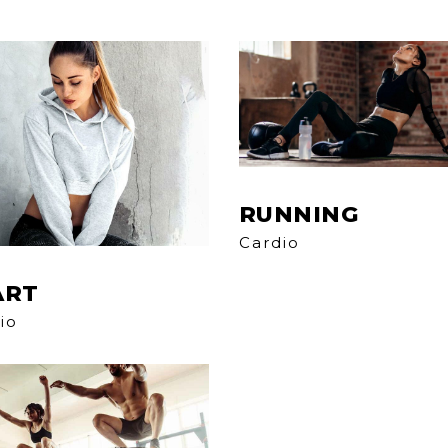
RUNNING
Cardio
ART
io