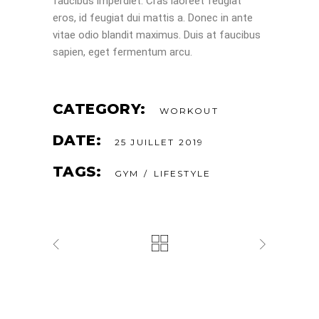
faucibus imperdiet. Cras laoreet feugiat
eros, id feugiat dui mattis a. Donec in ante
vitae odio blandit maximus. Duis at faucibus
sapien, eget fermentum arcu.
CATEGORY:
WORKOUT
DATE:
25 JUILLET 2019
TAGS:
GYM
LIFESTYLE