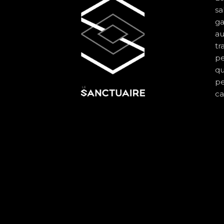
sa
ga
au
tr
pe
qu
pe
ca