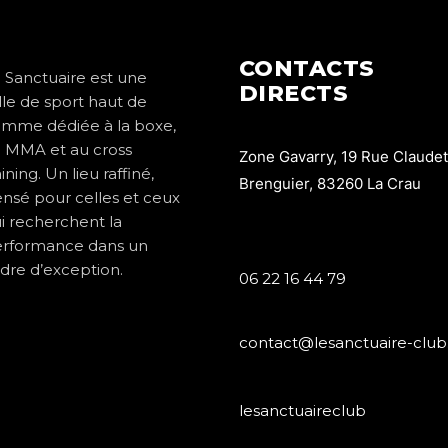
CONTACTS
 Sanctuaire est une
DIRECTS
lle de sport haut de
mme dédiée à la boxe,
 MMA et au cross
Zone Gavarry, 19 Rue Claudet
aining. Un lieu raffiné,
Brenguier, 83260 La Crau
nsé pour celles et ceux
i recherchent la
rformance dans un
dre d’exception.
06 22 16 44 79
contact@lesanctuaire-club.
lesanctuaireclub