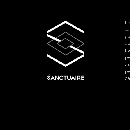
Le
sa
ga
au
tr
pe
qu
pe
ca