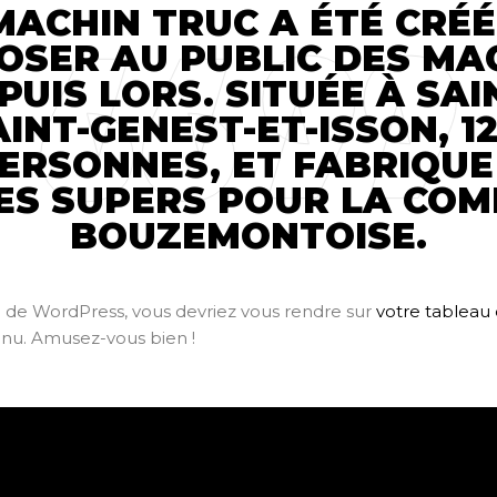
MACHIN TRUC A ÉTÉ CRÉÉE
OSER AU PUBLIC DES MA
PUIS LORS. SITUÉE À SAI
NT-GENEST-ET-ISSON, 1
PERSONNES, ET FABRIQU
LES SUPERS POUR LA CO
BOUZEMONTOISE.
ice de WordPress, vous devriez vous rendre sur
votre tableau
enu. Amusez-vous bien !