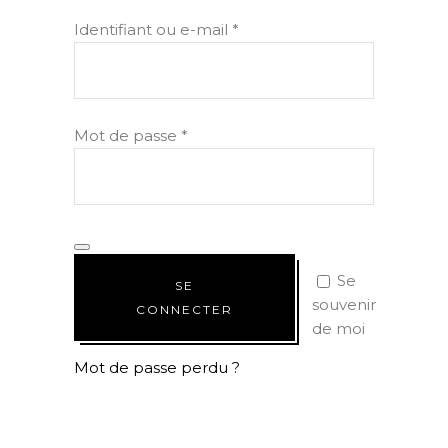
Obligatoire
Identifiant ou e-mail
*
Obligatoire
Mot de passe
*
Se
SE
souvenir
CONNECTER
de moi
Mot de passe perdu ?