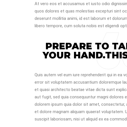
At vero eos et accusamus et iusto odio dignissim
quos dolores et quas molestias excepturi sint occa
deserunt mollitia animi, id est laborum et doloru
libero tempore, cum soluta nobis est eligendi opt
PREPARE TO TA
YOUR HAND.THIS
Quis autem vel eum iure reprehenderit qui in ea vo
error sit voluptatem accusantium doloremque laud
et quasi architecto beatae vitae dicta sunt expl
aut fugit, sed quia consequuntur magni dolores e
dolorem ipsum quia dolor sit amet, consectetur, 
et dolore magnam aliquam quaerat voluptatem. U
suscipit laboriosam, nisi ut aliquid ex ea commod