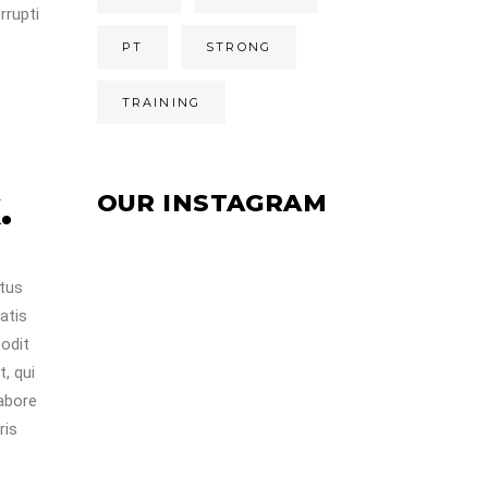
rrupti
PT
STRONG
TRAINING
H
OUR INSTAGRAM
.
atus
atis
 odit
, qui
labore
ris