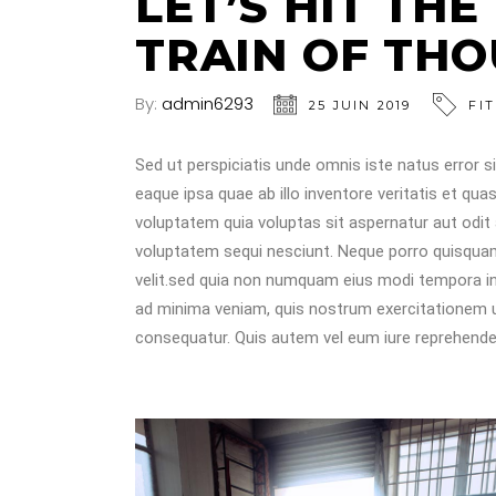
LET’S HIT THE
TRAIN OF THO
By:
admin6293
25 JUIN 2019
FI
Sed ut perspiciatis unde omnis iste natus error
eaque ipsa quae ab illo inventore veritatis et qu
voluptatem quia voluptas sit aspernatur aut odit
voluptatem sequi nesciunt. Neque porro quisquam 
velit.sed quia non numquam eius modi tempora i
ad minima veniam, quis nostrum exercitationem ul
consequatur. Quis autem vel eum iure reprehenderit