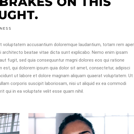
 BRAKES ON THIS
UGHT.
TNESS
 sit voluptatem accusantium doloremque laudantium, totam rem aper
asi architecto beatae vitae dicta sunt explicabo. Nemo enim ipsam
 aut fugit, sed quia consequuntur magni dolores eos qui ratione
est, qui dolorem ipsum quia dolor sit amet, consectetur, adipisci
ncidunt ut labore et dolore magnam aliquam quaerat voluptatem. Ut
lam corporis suscipit laboriosam, nisi ut aliquid ex ea commodi
 qui in ea voluptate velit esse quam nihil.